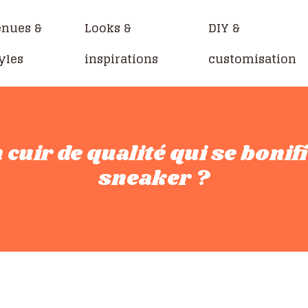
enues &
Looks &
DIY &
yles
inspirations
customisation
uir de qualité qui se bonifi
sneaker ?